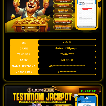
as****
ID:
Gates of Olympu...
GAME:
29/07/2026
TANGGAL:
MANDIRI
BANK:
AS***********************
NAMA REKENING:
07***********
NOMOR REK:
Rp 2.600.000