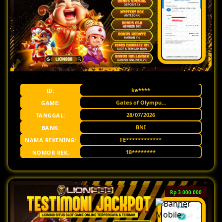
ke****
ID:
Gates of Olympu...
GAME:
28/07/2026
TANGGAL:
BNI
BANK:
FE************
NAMA REKENING:
18********
NOMOR REK:
Rp 3.000.000