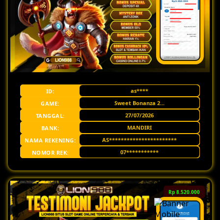
as****
ID:
Sweet Bonanza 2...
GAME:
27/07/2026
TANGGAL:
MANDIRI
BANK:
AS***********************
NAMA REKENING:
07***********
NOMOR REK:
Rp 8.520.000