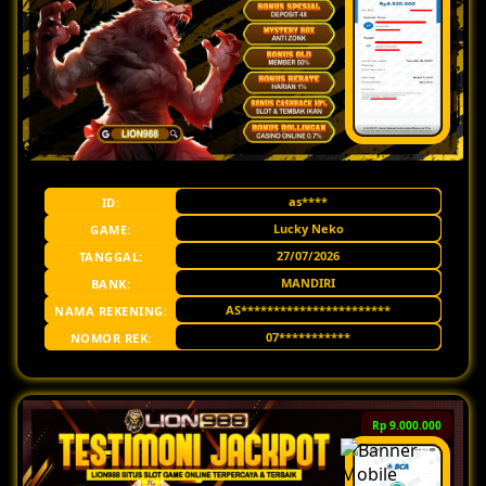
as****
ID:
Lucky Neko
GAME:
27/07/2026
TANGGAL:
MANDIRI
BANK:
AS***********************
NAMA REKENING:
07***********
NOMOR REK:
Rp 9.000.000