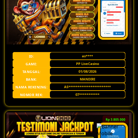
as****
ID:
PP LiveCasino
GAME:
01/08/2026
TANGGAL:
MANDIRI
BANK:
AS***********************
NAMA REKENING:
07***********
NOMOR REK:
Rp 3.805.000