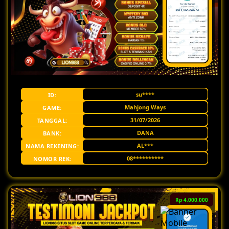
su****
ID:
Mahjong Ways
GAME:
31/07/2026
TANGGAL:
DANA
BANK:
AL***
NAMA REKENING:
08**********
NOMOR REK:
Rp 4.000.000