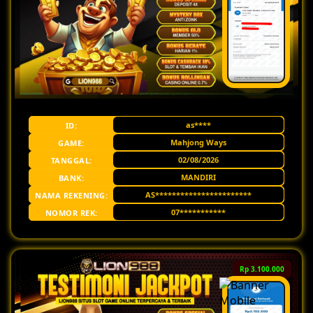
as****
ID:
Mahjong Ways
GAME:
02/08/2026
TANGGAL:
MANDIRI
BANK:
AS***********************
NAMA REKENING:
07***********
NOMOR REK:
Rp 3.100.000