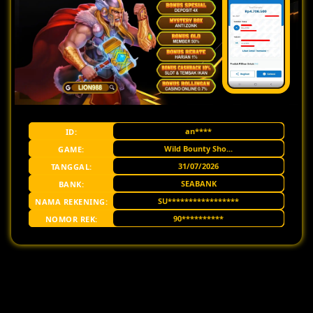
an****
ID:
Wild Bounty Sho...
GAME:
31/07/2026
TANGGAL:
SEABANK
BANK:
SU*****************
NAMA REKENING:
90**********
NOMOR REK: