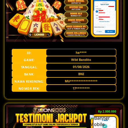
ha****
ID:
Wild Bandito
GAME:
01/08/2026
TANGGAL:
BNI
BANK:
MU****************
NAMA REKENING:
17********
NOMOR REK:
Rp 2.000.000