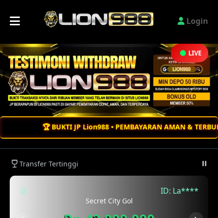
Login
LIVE
🏆 BUKTI JP Lion988 • PEMBAYARAN AMAN & TERBUKTI • JP
Transfer Tertinggi
*
🥉
ID: nu****
Mahjong Wins 3