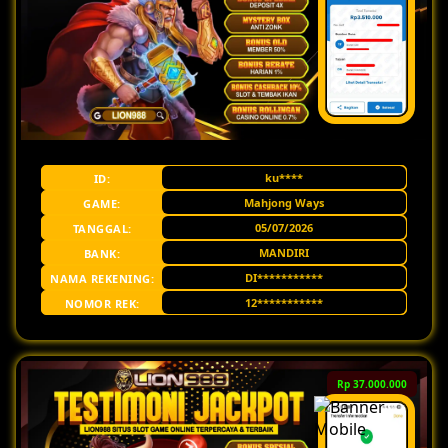
ku****
ID:
Mahjong Ways
GAME:
05/07/2026
TANGGAL:
MANDIRI
BANK:
DI***********
NAMA REKENING:
12***********
NOMOR REK:
Rp 37.000.000