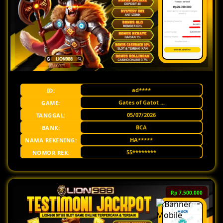
ad****
ID:
Gates of Gatot ...
GAME:
05/07/2026
TANGGAL:
BCA
BANK:
HA*****
NAMA REKENING:
55********
NOMOR REK:
Rp 7.500.000