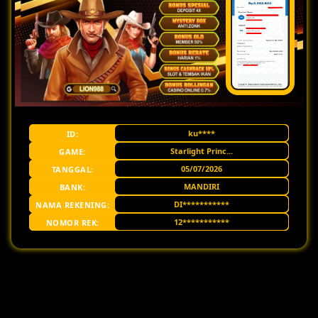
ku****
ID:
Starlight Princ...
GAME:
05/07/2026
TANGGAL:
MANDIRI
BANK:
DI***********
NAMA REKENING:
12***********
NOMOR REK: