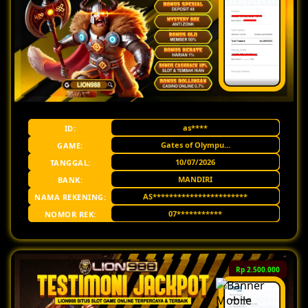
as****
ID:
Gates of Olympu...
GAME:
10/07/2026
TANGGAL:
MANDIRI
BANK:
AS***********************
NAMA REKENING:
07***********
NOMOR REK:
Rp 2.500.000