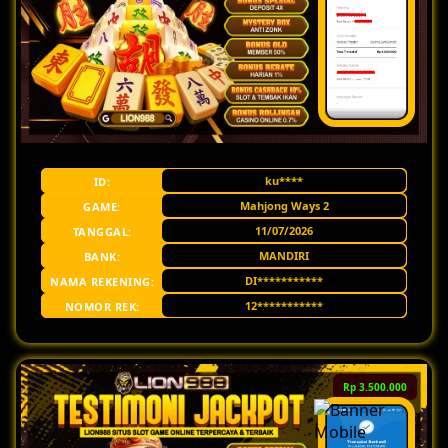
ku****
ID:
Mahjong Ways 2
GAME:
11/07/2026
TANGGAL:
MANDIRI
BANK:
DI***********
NAMA REKENING:
12***********
NOMOR REK:
Rp 3.500.000