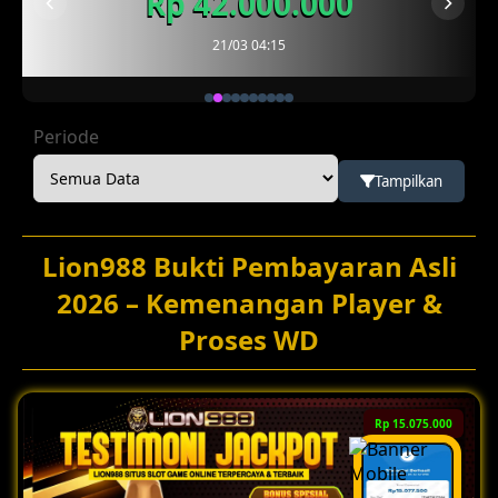
.000.000
Rp 40.00
03 04:15
11/07 06:
Periode
Tampilkan
Lion988 Bukti Pembayaran Asli
2026 – Kemenangan Player &
Proses WD
Rp 15.075.000