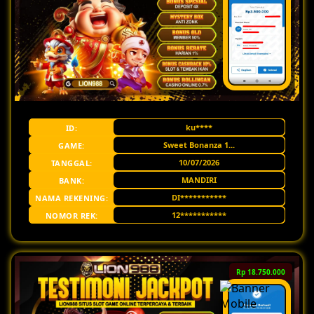
ku****
ID:
Sweet Bonanza 1...
GAME:
10/07/2026
TANGGAL:
MANDIRI
BANK:
DI***********
NAMA REKENING:
12***********
NOMOR REK:
Rp 18.750.000