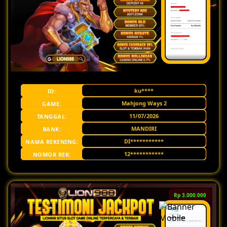
ku****
ID:
Mahjong Ways 2
GAME:
11/07/2026
TANGGAL:
MANDIRI
BANK:
DI***********
NAMA REKENING:
12***********
NOMOR REK:
Rp 3.000.000